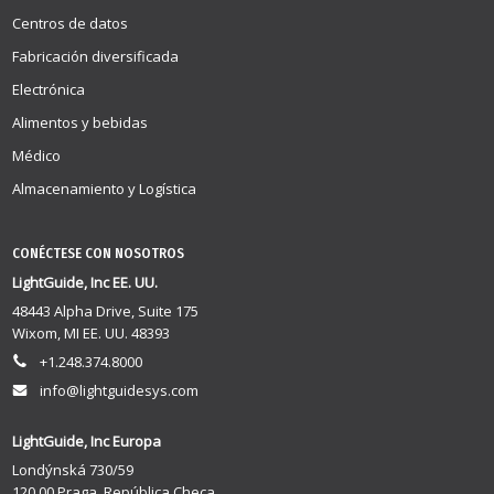
Centros de datos
Fabricación diversificada
Electrónica
Alimentos y bebidas
Médico
Almacenamiento y Logística
CONÉCTESE CON NOSOTROS
LightGuide, Inc EE. UU.
48443 Alpha Drive, Suite 175
Wixom, MI EE. UU. 48393
+1.248.374.8000
info@lightguidesys.com
LightGuide, Inc Europa
Londýnská 730/59
120 00 Praga, República Checa