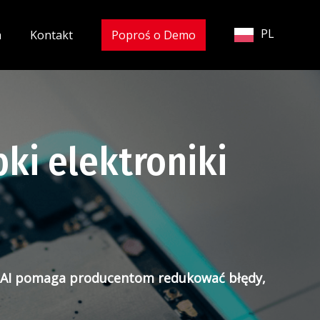
PL
a
Kontakt
Poproś o Demo
ki elektroniki
na AI pomaga producentom redukować błędy,