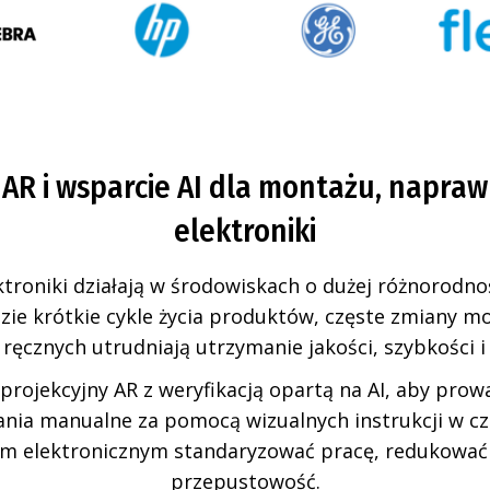
 AR i wsparcie AI dla montażu, napraw
elektroniki
ktroniki działają w środowiskach o dużej różnorodno
dzie krótkie cykle życia produktów, częste zmiany mo
ręcznych utrudniają utrzymanie jakości, szybkości i 
 projekcyjny AR z weryfikacją opartą na AI, aby pro
ania manualne za pomocą wizualnych instrukcji w cz
 elektronicznym standaryzować pracę, redukować d
przepustowość.