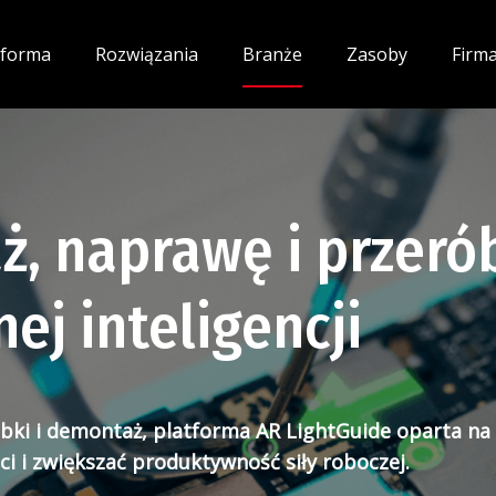
tforma
Rozwiązania
Branże
Zasoby
Firm
, naprawę i przerób
ej inteligencji
óbki i demontaż, platforma AR LightGuide oparta 
i i zwiększać produktywność siły roboczej.