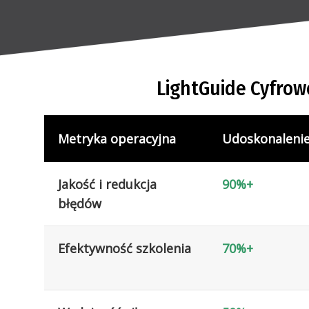
LightGuide Cyfrow
Metryka operacyjna
Udoskonaleni
Jakość i redukcja
90%+
błędów
Efektywność szkolenia
70%+