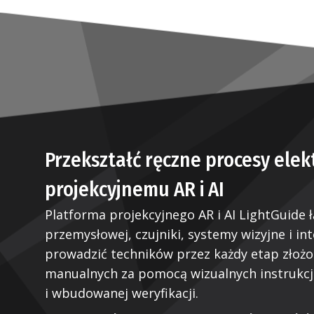
Przekształć ręczne procesy elek
projekcyjnemu AR i AI
Platforma projekcyjnego AR i AI LightGuide ł
przemysłowej, czujniki, systemy wizyjne i in
prowadzić techników przez każdy etap złoż
manualnych za pomocą wizualnych instrukcji
i wbudowanej weryfikacji.