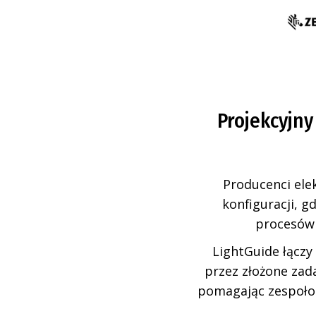
Projekcyjny
Producenci ele
konfiguracji, g
procesów 
LightGuide łączy
przez złożone zad
pomagając zespołom