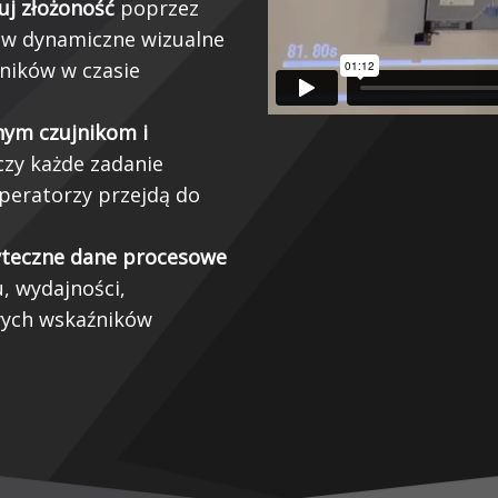
uj złożoność
poprzez
i w dynamiczne wizualne
ników w czasie
nym czujnikom i
 czy każde zadanie
peratorzy przejdą do
żyteczne dane procesowe
u, wydajności,
wych wskaźników