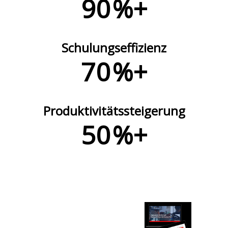
90
%+
Schulungseffizienz
70
%+
Produktivitätssteigerung
50
%+
Ihr Leitfaden für
AR-