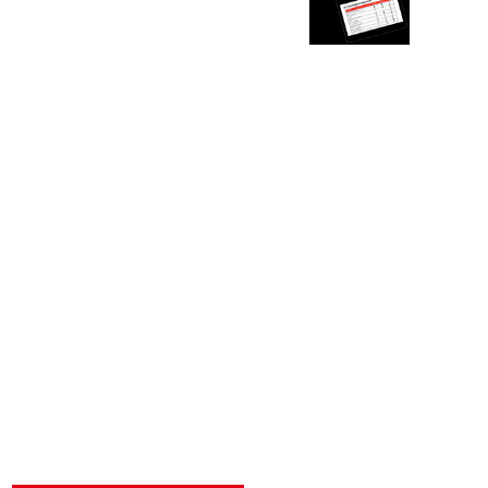
Anwendungen in
der Fertigung
Nicht alle Arten von
Augmented Reality sind
gleichwertig. Nutzen Sie
diesen Leitfaden, um zu
entdecken, welche Art
von industrieller AR am
besten für Ihre
Fertigungsanwendung
geeignet ist, lernen Sie
aus realen Fallstudien
und vielem mehr.