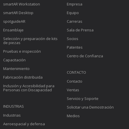
smartAR Workstation
Empresa
smartAR Desktop
Equipo
spotguideAR
Carreras
Ensamblaje
Sala de Prensa
Selección y preparación de kits
Socios
de piezas
Patentes
Pruebas e inspección
Centro de Confianza
Capacitación
Mantenimiento
CONTACTO
Fabricación distribuida
Contacto
Inclusión y Accesibilidad para
Personas con Discapacidad
Ventas
Servicio y Soporte
INDUSTRIAS
Solicitar una Demostración
Industrias
Medios
Aeroespacial y defensa