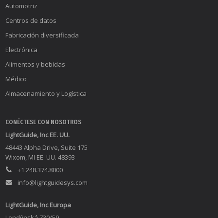
Automotriz
Centros de datos
Fabricación diversificada
Electrónica
Alimentos y bebidas
Médico
Almacenamiento y Logística
CONÉCTESE CON NOSOTROS
LightGuide, Inc EE. UU.
48443 Alpha Drive, Suite 175
Wixom, MI EE. UU. 48393
+1.248.374.8000
info@lightguidesys.com
LightGuide, Inc Europa
Londýnská 730/59