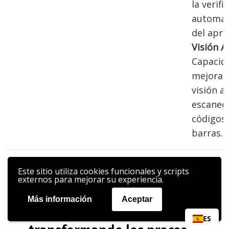
la verifi
automat
del apri
Visión Ar
Capacid
mejorad
visión ar
escaneo
códigos
barras.
Este sitio utiliza cookies funcionales y scripts
externos para mejorar su experiencia.
Más información
Aceptar
Descubra cómo la RA está
ES