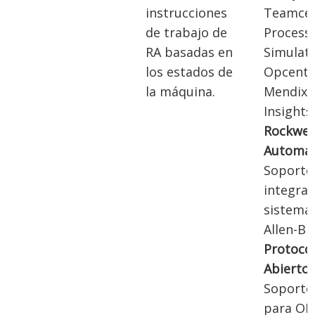
instrucciones
Teamcen
de trabajo de
Process
RA basadas en
Simulate
los estados de
Opcente
la máquina.
Mendix 
Insights
Rockwel
Automat
Soporte
integra
sistema
Allen-Br
Protoco
Abiertos
Soporte
para OP