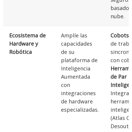
basados 
nube.
Ecosistema de
Amplíe las
Cobots:
Hardware y
capacidades
de traba
Robótica
de su
sincron
plataforma de
con cobo
Inteligencia
Herrami
Aumentada
de Par
con
Intelige
integraciones
Integrac
de hardware
herrami
especializadas.
intelige
(Atlas C
Desoutt