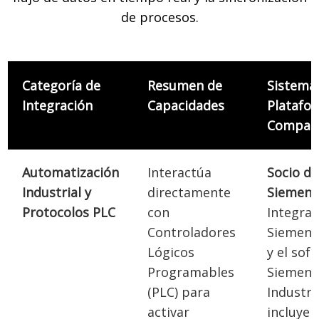
de procesos.
Categoría de
Resumen de
Sistema
Integración
Capacidades
Platafo
Compati
Automatización
Interactúa
Socio de
Industrial y
directamente
Siemens
Protocolos PLC
con
Integrac
Controladores
Siemens
Lógicos
y el sof
Programables
Siemens 
(PLC) para
Industri
activar
incluye