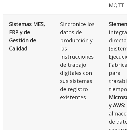
MQTT.
Sistemas MES,
Sincronice los
Siemens
ERP y de
datos de
Integrac
Gestión de
producción y
directa
Calidad
las
(Sistem
instrucciones
Ejecució
de trabajo
Fabricac
digitales con
para
sus sistemas
trazabil
de registro
tiempo r
existentes.
Microso
y AWS:
A
almacen
de dato
seguros