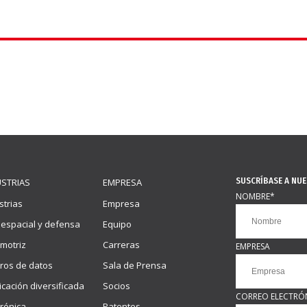
SUSCRÍBASE A NU
USTRIAS
EMPRESA
NOMBRE
*
strias
Empresa
espacial y defensa
Equipo
motriz
Carreras
EMPRESA
ros de datos
Sala de Prensa
icación diversificada
Socios
CORREO ELECTRÓ
trónica
Patentes