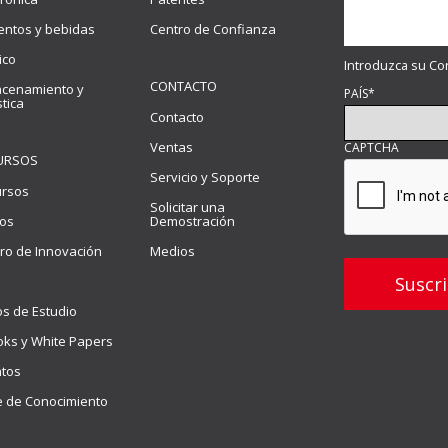
entos y bebidas
Centro de Confianza
ico
Introduzca su Co
CONTACTO
cenamiento y
PAÍS
*
stica
Contacto
Ventas
CAPTCHA
URSOS
Servicio y Soporte
ursos
Solicitar una
os
Demostración
ro de Innovación
Medios
s de Estudio
ks y White Papers
tos
 de Conocimiento