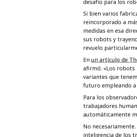
desafío para los ro
Si bien varios fabr
reincorporado a má
medidas en esa direc
sus robots y trayend
revuelo particularme
En
un artículo de T
afirmó: «Los robots 
variantes que tenem
futuro empleando a
Para los observadore
trabajadores humano
automáticamente más
No necesariamente. 
inteligencia de los