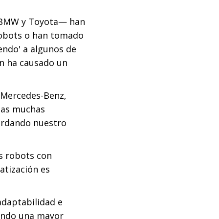
i, BMW y Toyota— han
robots o han tomado
endo' a algunos de
ón ha causado un
e Mercedes-Benz,
 las muchas
ardando nuestro
os robots con
atización es
adaptabilidad e
uando una mayor