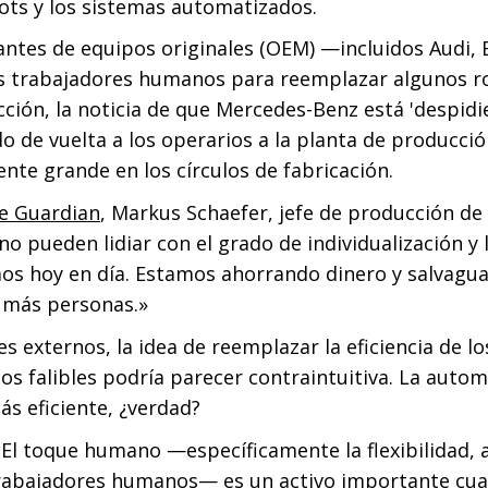
bots y los sistemas automatizados.
icantes de equipos originales (OEM) —incluidos Aud
s trabajadores humanos para reemplazar algunos 
ción, la noticia de que Mercedes-Benz está 'despidi
o de vuelta a los operarios a la planta de producci
nte grande en los círculos de fabricación.
he Guardian
, Markus Schaefer, jefe de producción d
no pueden lidiar con el grado de individualización y
os hoy en día. Estamos ahorrando dinero y salvagu
 más personas.»
s externos, la idea de reemplazar la eficiencia de l
s falibles podría parecer contraintuitiva. La autom
 eficiente, ¿verdad?
El toque humano —específicamente la flexibilidad, 
 trabajadores humanos— es un activo importante c