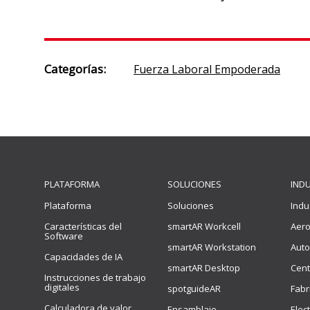
Categorías:
Fuerza Laboral Empoderada
PLATAFORMA
SOLUCIONES
IND
Plataforma
Soluciones
Indu
Características del
smartAR Workcell
Aero
Software
smartAR Workstation
Auto
Capacidades de IA
smartAR Desktop
Cent
Instrucciones de trabajo
digitales
spotguideAR
Fabr
Calculadora de valor
Ensamblaje
Elec