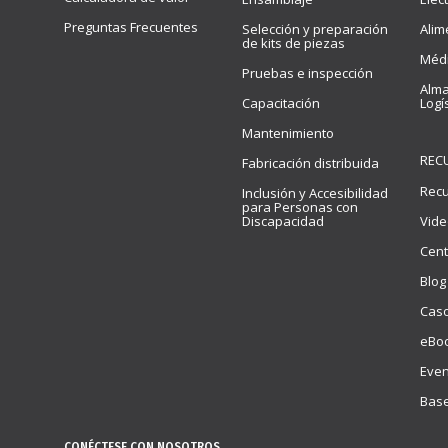
Preguntas Frecuentes
Selección y preparación
Alim
de kits de piezas
Méd
Pruebas e inspección
Alma
Capacitación
Logí
Mantenimiento
REC
Fabricación distribuida
Rec
Inclusión y Accesibilidad
para Personas con
Discapacidad
Vide
Cent
Blog
Caso
eBoo
Even
Base
CONÉCTESE CON NOSOTROS