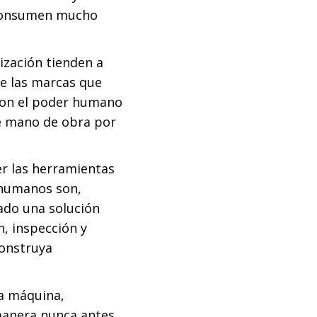
e consumen mucho
ización tienden a
e las marcas que
 con el poder humano
de mano de obra por
er las herramientas
s humanos son,
ado una solución
, inspección y
construya
a máquina,
anera nunca antes