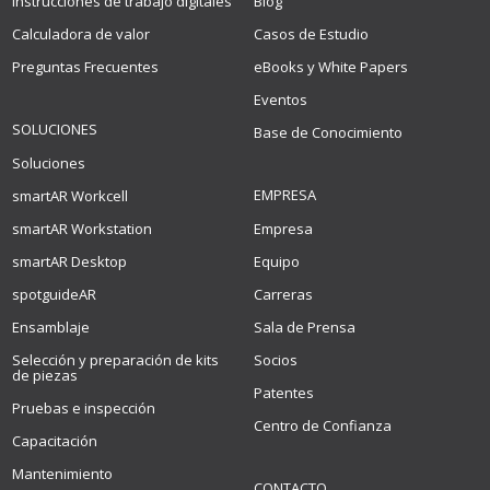
Instrucciones de trabajo digitales
Blog
Calculadora de valor
Casos de Estudio
Preguntas Frecuentes
eBooks y White Papers
Eventos
SOLUCIONES
Base de Conocimiento
Soluciones
EMPRESA
smartAR Workcell
smartAR Workstation
Empresa
smartAR Desktop
Equipo
spotguideAR
Carreras
Ensamblaje
Sala de Prensa
Selección y preparación de kits
Socios
de piezas
Patentes
Pruebas e inspección
Centro de Confianza
Capacitación
Mantenimiento
CONTACTO