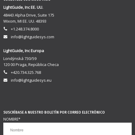
LightGuide, Inc EE. UU.
48443 Alpha Drive, Suite 175
Wixom, MI EE. UU. 48393
+1.248.374.8000
info@lightguidesys.com
LightGuide, Inc Europa
Londýnská 730/59
120 00 Praga, República Checa
+420.734.325.768
info@lightguidesys.eu
SUSCRÍBASE A NUESTRO BOLETÍN POR CORREO ELECTRÓNICO
NOMBRE
*