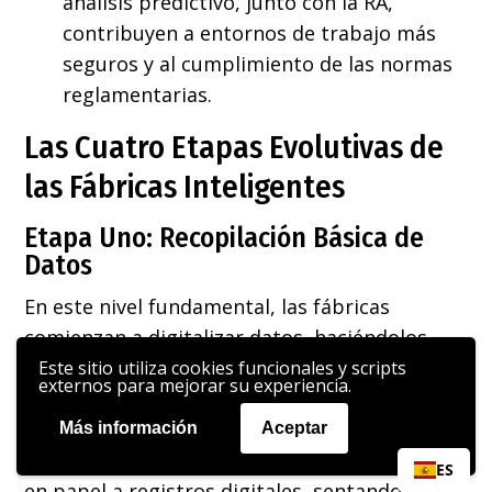
análisis predictivo, junto con la RA,
contribuyen a entornos de trabajo más
seguros y al cumplimiento de las normas
reglamentarias.
Las Cuatro Etapas Evolutivas de
las Fábricas Inteligentes
Etapa Uno: Recopilación Básica de
Datos
En este nivel fundamental, las fábricas
comienzan a digitalizar datos, haciéndolos
accesibles pero aún no totalmente utilizados.
Este sitio utiliza cookies funcionales y scripts
externos para mejorar su experiencia.
Implica la recopilación de datos de diversas
fuentes, como maquinaria, inventario y fuerza
Más información
Aceptar
laboral. La clave aquí es el cambio de registros
ES
en papel a registros digitales, sentando las